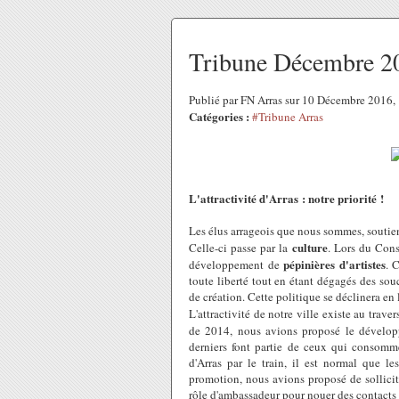
Tribune Décembre 2
Publié par FN Arras sur 10 Décembre 2016
Catégories :
#Tribune Arras
L'attractivité d'Arras : notre priorité !
Les élus arrageois que nous sommes, soutien
culture
Celle-ci passe par la
. Lors du Con
pépinières d'artistes
développement de
. 
toute liberté tout en étant dégagés des souc
de création. Cette politique se déclinera en l
L'attractivité de notre ville existe au trave
de 2014, nous avions proposé le dévelo
derniers font partie de ceux qui consomme
d'Arras par le train, il est normal que le
promotion, nous avions proposé de solliciter
rôle d'ambassadeur pour nouer des contacts e