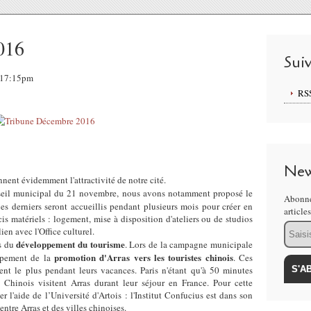
016
Sui
, 17:15pm
RS
New
nent évidemment l'attractivité de notre cité.
seil municipal du 21 novembre, nous avons notamment proposé le
Abonne
Ces derniers seront accueillis pendant plusieurs mois pour créer en
article
is matériels : logement, mise à disposition d'ateliers ou de studios
Email
ien avec l'Office culturel.
développement du tourisme
rs du
. Lors de la campagne municipale
promotion d'Arras vers les touristes chinois
ppement de la
. Ces
nt le plus pendant leurs vacances. Paris n'étant qu'à 50 minutes
s Chinois visitent Arras durant leur séjour en France. Pour cette
 l'aide de l’Université d'Artois : l'Institut Confucius est dans son
ntre Arras et des villes chinoises.