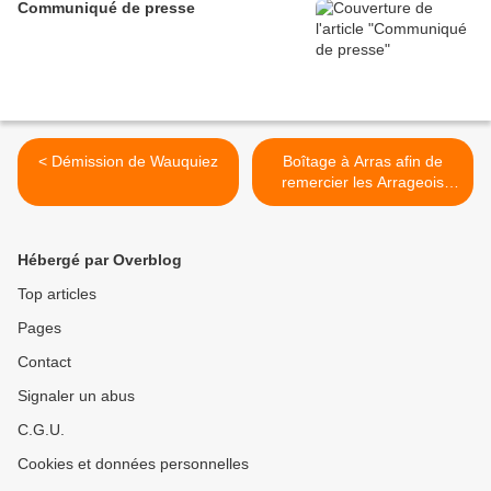
Communiqué de presse
< Démission de Wauquiez
Boîtage à Arras afin de
remercier les Arrageois
d’avoir mis en tête notre
mouvement dans la
commune. Participez aux
Hébergé par Overblog
futures victoires ! >
Top articles
Pages
Contact
Signaler un abus
C.G.U.
Cookies et données personnelles