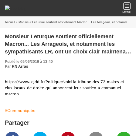
MENU
Accueil
» Monsieur Leturque soutient officiellement Macron... Les Arrageois, et notamment les sympathisants LR, ont un choix clair maintenant : Macron ou nous !
Monsieur Leturque soutient officiellement
Macron... Les Arrageois, et notamment les
sympathisants LR, ont un choix clair maintenant
: Macron ou nous !
Publié le 09/06/2019 à 13:40
Par
RN Arras
https://www.lejdd.fr/Politique/voici-la-tribune-des-72-maires-et-
elus-locaux-de-droite-qui-annoncent-leur-soutien-a-emmanuel-
macron-
#Communiqués
Partager