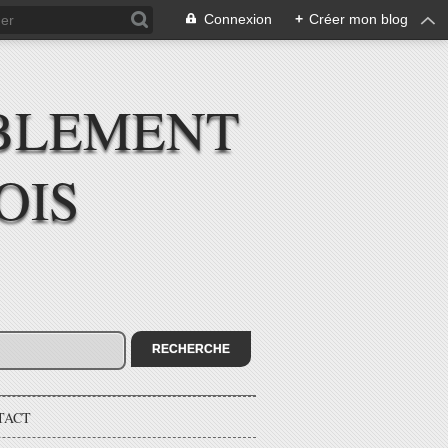
Connexion
+
Créer mon blog
BLEMENT
OIS
TACT