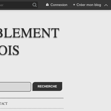
Connexion
+
Créer mon blog
BLEMENT
OIS
TACT