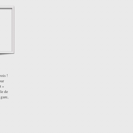
eois !
par
t »
ble de
 gare,