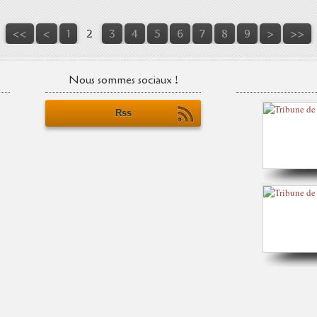
<<
<
1
2
3
4
5
6
7
8
9
>
>>
Nous sommes sociaux !
Rss