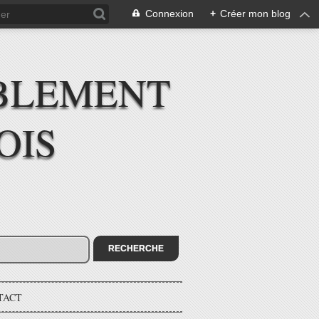
Connexion
+
Créer mon blog
BLEMENT
OIS
TACT