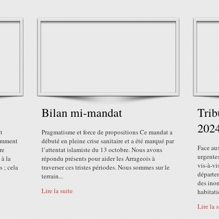
Bilan mi-mandat
Trib
202
t
Pragmatisme et force de propositions Ce mandat a
cemment
débuté en pleine crise sanitaire et a été marqué par
Face aux
re
l’attentat islamiste du 13 octobre. Nous avons
urgentes
 à la
répondu présents pour aider les Arrageois à
vis-à-vi
 ; cela
traverser ces tristes périodes. Nous sommes sur le
départe
terrain...
des inon
Lire la suite
habitati
Lire la 