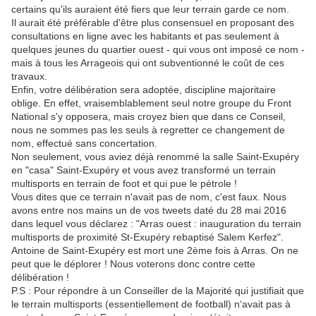
certains qu'ils auraient été fiers que leur terrain garde ce nom.
Il aurait été préférable d'être plus consensuel en proposant des
consultations en ligne avec les habitants et pas seulement à
quelques jeunes du quartier ouest - qui vous ont imposé ce nom -
mais à tous les Arrageois qui ont subventionné le coût de ces
travaux.
Enfin, votre délibération sera adoptée, discipline majoritaire
oblige. En effet, vraisemblablement seul notre groupe du Front
National s'y opposera, mais croyez bien que dans ce Conseil,
nous ne sommes pas les seuls à regretter ce changement de
nom, effectué sans concertation.
Non seulement, vous aviez déjà renommé la salle Saint-Exupéry
en "casa" Saint-Exupéry et vous avez transformé un terrain
multisports en terrain de foot et qui pue le pétrole !
Vous dites que ce terrain n'avait pas de nom, c'est faux. Nous
avons entre nos mains un de vos tweets daté du 28 mai 2016
dans lequel vous déclarez : "Arras ouest : inauguration du terrain
multisports de proximité St-Exupéry rebaptisé Salem Kerfez".
Antoine de Saint-Exupéry est mort une 2ème fois à Arras. On ne
peut que le déplorer ! Nous voterons donc contre cette
délibération !
P.S : Pour répondre à un Conseiller de la Majorité qui justifiait que
le terrain multisports (essentiellement de football) n‘avait pas à