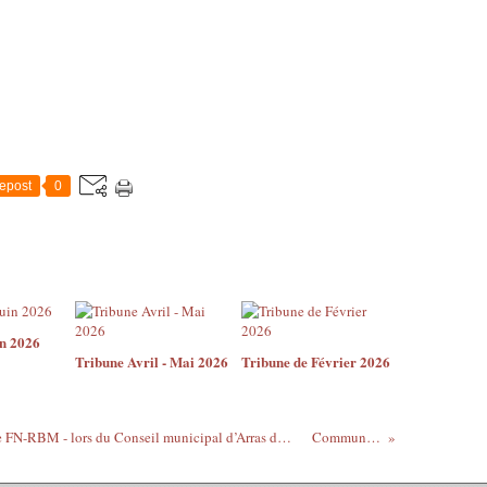
epost
0
in 2026
Tribune Avril - Mai 2026
Tribune de Février 2026
Intervention de Thierry Ducroux - groupe FN-RBM - lors du Conseil municipal d’Arras du 4 juillet 2016 concernant la dénomination du terrain multisports Saint-Exupéry
Communiqué de presse