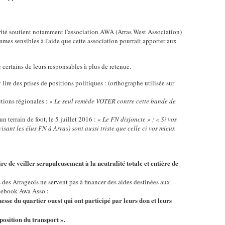
rité soutient notamment l'association AWA (Arras West Association)
mes sensibles à l'aide que cette association pourrait apporter aux
r certains de leurs responsables à plus de retenue.
 lire des prises de positions politiques : (orthographe utilisée sur
tions régionales : «
Le seul remède VOTER contre cette bande de
 terrain de foot, le 5 juillet 2016 : «
Le FN disjoncte » ; « Si vos
isant les élus FN à Arras) sont aussi triste que celle ci vos mieux
de veiller scrupuleusement à la neutralité totale et entière de
es Arrageois ne servent pas à financer des aides destinées aux
facebook Awa Asso :
nesse du quartier ouest qui ont participé par leurs don et leurs
position du transport ».