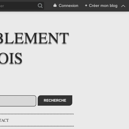
Connexion
+
Créer mon blog
BLEMENT
OIS
TACT