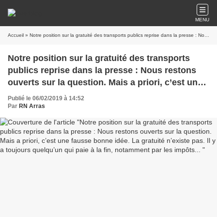
MENU
Accueil
» Notre position sur la gratuité des transports publics reprise dans la presse : Nous restons ouverts sur la question. Mais a priori, c’est une fausse bonne idée. La gratuité n’existe pas. Il y a toujours quelqu’un qui paie à la fin, notamment par les impôts...
Notre position sur la gratuité des transports
publics reprise dans la presse : Nous restons
ouverts sur la question. Mais a priori, c’est une
fausse bonne idée. La gratuité n’existe pas. Il y
Publié le 06/02/2019 à 14:52
a toujours quelqu’un qui paie à la fin,
Par
RN Arras
notamment par les impôts...