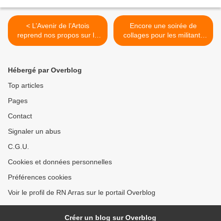
< L’Avenir de l’Artois
Encore une soirée de
reprend nos propos sur la
collages pour les militants
hausse de la dette de la
arrageois : donnons le
Ville d’Arras impactant le
pouvoir au peuple ! >
prochain mandat : « Au
Hébergé par Overblog
final, vous refilez la dette à
la future majorité. Monsieur
Top articles
le Maire, pensez un peu à
Pages
vos successeurs ! »
Contact
Signaler un abus
C.G.U.
Cookies et données personnelles
Préférences cookies
Voir le profil de RN Arras sur le portail Overblog
Créer un blog sur Overblog