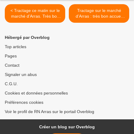
< Tractage ce matin sur le
Tractage sur le marché
marché d’Arras. Très bon
d’Arras : très bon accueil
accueil pour discuter de nos
sous le soleil arrageois !
propositions
Nous entamons la dernière
ligne droite !! >
Hébergé par Overblog
Top articles
Pages
Contact
Signaler un abus
C.G.U.
Cookies et données personnelles
Préférences cookies
Voir le profil de RN Arras sur le portail Overblog
Créer un blog sur Overblog