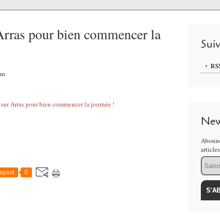
Arras pour bien commencer la
Sui
RS
am
New
Abonne
article
Email
epost
0