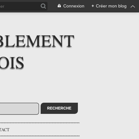
Connexion
+
Créer mon blog
BLEMENT
OIS
TACT