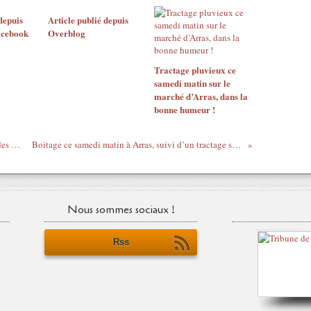
depuis
Article publié depuis
acebook
Overblog
Tractage pluvieux ce
samedi matin sur le
marché d’Arras, dans la
bonne humeur !
Collages ce dimanche, sur Arras, en vue des élections européennes du 26 mai !
Boitage ce samedi matin à Arras, suivi d’un tractage sur notre beau marché : votez le 26 mai !
Nous sommes sociaux !
Rss