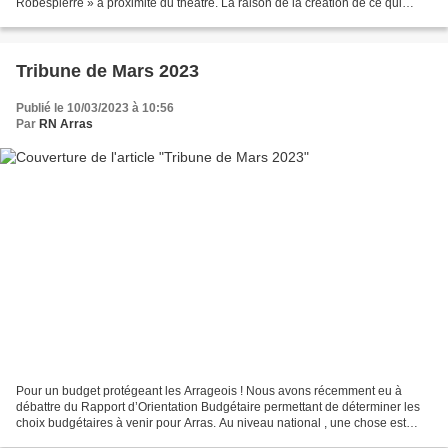
Robespierre » à proximité du théâtre. La raison de la création de ce qui
ressemble à un « musée Robespierre...
Tribune de Mars 2023
Publié le 10/03/2023 à 10:56
Par
RN Arras
Pour un budget protégeant les Arrageois ! Nous avons récemment eu à
débattre du Rapport d’Orientation Budgétaire permettant de déterminer les
choix budgétaires à venir pour Arras. Au niveau national , une chose est
sûre, M. Macron et son gouvernement...