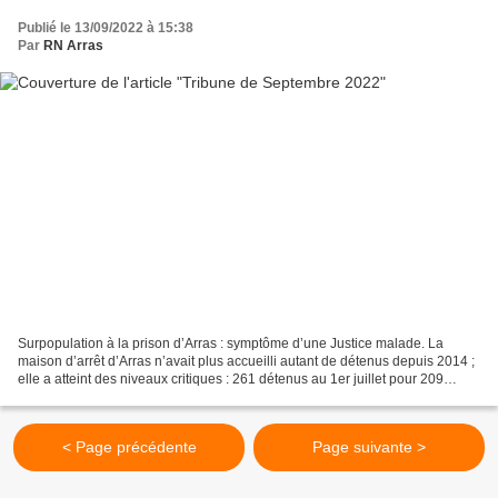
Publié le 13/09/2022 à 15:38
Par
RN Arras
Surpopulation à la prison d’Arras : symptôme d’une Justice malade. La
maison d’arrêt d’Arras n’avait plus accueilli autant de détenus depuis 2014 ;
elle a atteint des niveaux critiques : 261 détenus au 1er juillet pour 209
places théoriques. Cette situation...
< Page précédente
Page suivante >