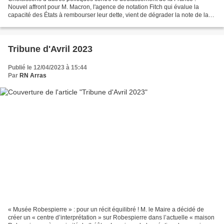
Nouvel affront pour M. Macron, l'agence de notation Fitch qui évalue la
capacité des États à rembourser leur dette, vient de dégrader la note de la
France, passant de "AA" à "AA-"....
Tribune d'Avril 2023
Publié le 12/04/2023 à 15:44
Par
RN Arras
« Musée Robespierre » : pour un récit équilibré ! M. le Maire a décidé de
créer un « centre d’interprétation » sur Robespierre dans l’actuelle « maison